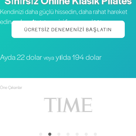
Sınırsız Online Klasik Pilates
Kendinizi daha güçlü hissedin, daha rahat hareket
edin ve
hayatınızın en iyi formuna
ulaşın
ÜCRETSIZ DENEMENIZI BAŞLATIN
Ayda 22 dolar
yılda 194 dolar
veya
Öne Çıkanlar