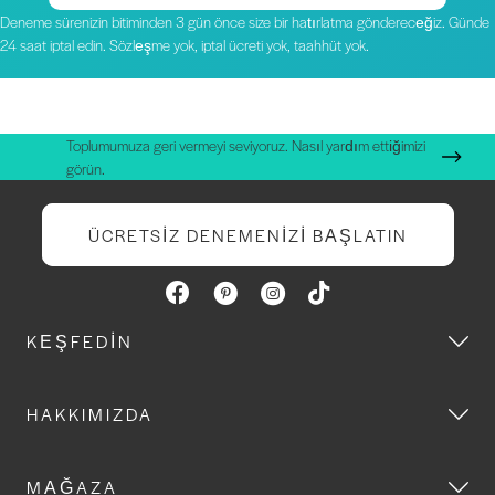
Deneme sürenizin bitiminden 3 gün önce size bir hatırlatma göndereceğiz. Günde
24 saat iptal edin. Sözleşme yok, iptal ücreti yok, taahhüt yok.
Toplumumuza geri vermeyi seviyoruz. Nasıl yardım ettiğimizi
görün.
ÜCRETSIZ DENEMENIZI BAŞLATIN
KEŞFEDIN
HAKKIMIZDA
MAĞAZA