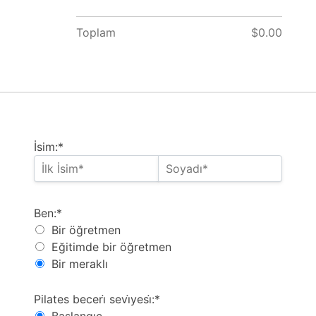
Toplam
$0.00
İsim:*
Ben
Ben:*
Bir öğretmen
Eğitimde bir öğretmen
Bir meraklı
Pilates seviyesi
Pilates beceri̇ sevi̇yesi̇:*