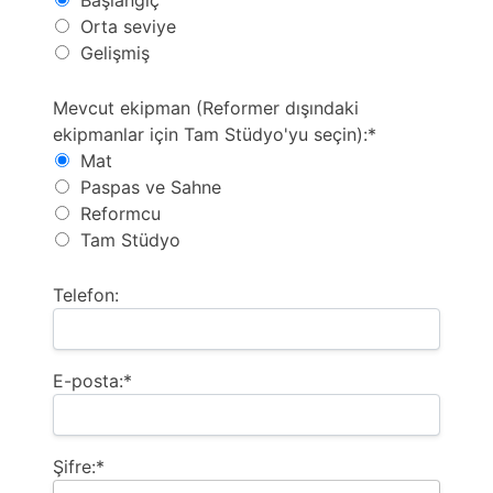
Başlangıç
Orta seviye
Gelişmiş
Mevcut ekipmanlar (Reformer dışındaki ekipmanlar iç
Mevcut ekipman (Reformer dışındaki
ekipmanlar için Tam Stüdyo'yu seçin):*
Mat
Paspas ve Sahne
Reformcu
Tam Stüdyo
Telefon:
E-posta:*
Şifre:*