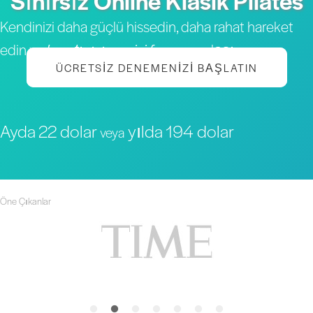
Sınırsız Online Klasik Pilates
Kendinizi daha güçlü hissedin, daha rahat hareket
edin ve
hayatınızın en iyi formuna
ulaşın
ÜCRETSIZ DENEMENIZI BAŞLATIN
Ayda 22 dolar
yılda 194 dolar
veya
Öne Çıkanlar