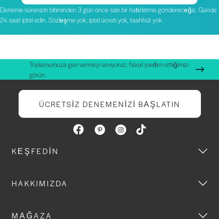
Deneme sürenizin bitiminden 3 gün önce size bir hatırlatma göndereceğiz. Günde
24 saat iptal edin. Sözleşme yok, iptal ücreti yok, taahhüt yok.
Toplumumuza geri vermeyi seviyoruz. Nasıl yardım ettiğimizi
görün.
ÜCRETSIZ DENEMENIZI BAŞLATIN
KEŞFEDIN
HAKKIMIZDA
MAĞAZA