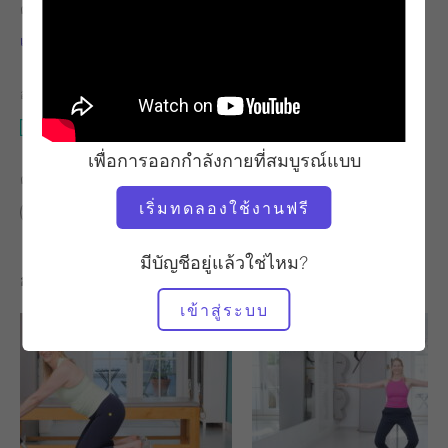
ครู
จังหวะการออกกำลังกาย
เทเรซา ชูป
ช้า
อุปกรณ์ที่ต้องใช้
เสื่อ
เพื่อการออกกำลังกายที่สมบูรณ์แบบ
ค้นหาชั้นเรียนที่คล้ายคลึงกันสำหรับ
เริ่มทดลองใช้งานฟรี
พื้นฐาน
20 - 30 นาที
เสื่อ
มีบัญชีอยู่แล้วใช่ไหม?
การออกกำลังกายอื่น ๆ ที่คุณอาจชอบ
เข้าสู่ระบบ