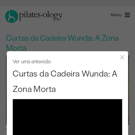
Menu
Curtas da Cadeira Wunda: A Zona
Morta
Ver uma antevisão
Fecha
Curtas da Cadeira Wunda: A
Zona Morta
Nível intermédio