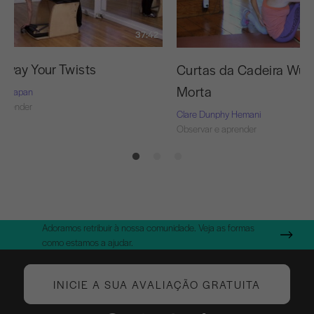
37:42
way Your Twists
Curtas da Cadeira Wun
Morta
rie-Capan
aprender
Clare Dunphy Hemani
Observar e aprender
Adoramos retribuir à nossa comunidade. Veja as formas
como estamos a ajudar.
INICIE A SUA AVALIAÇÃO GRATUITA