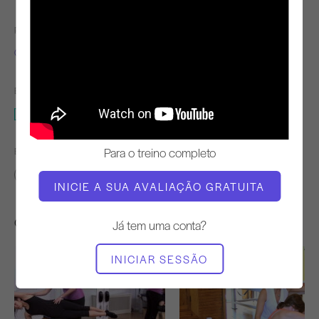
PROFESSOR
TEMPO DE VÍDEO
Clare Dunphy Hemani
19:29
EQUIPAMENTO NECESSÁRIO
Cadeira Wunda
Para o treino completo
ENCONTRAR AULAS SEMELHANTES PARA
10 - 20 min
Cadeira Wunda
INICIE A SUA AVALIAÇÃO GRATUITA
Outros exercícios de que poderá gostar
Já tem uma conta?
INICIAR SESSÃO