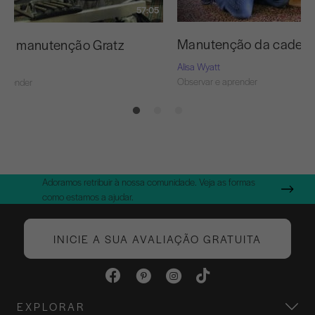
57:05
Manutenção da cadeir
 de manutenção Gratz
Alisa Wyatt
Observar e aprender
aprender
Adoramos retribuir à nossa comunidade. Veja as formas
como estamos a ajudar.
INICIE A SUA AVALIAÇÃO GRATUITA
EXPLORAR