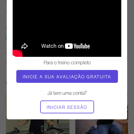
PROFESSOR
TEMPO DE VÍDEO
Alisa Wyatt
5:49
EQUIPAMENTO NECESSÁRIO
Cadeira Wunda
ENCONTRAR AULAS SEMELHANTES PARA
Para o treino completo
0 - 10 min
Cadeira Wunda
INICIE A SUA AVALIAÇÃO GRATUITA
Outros exercícios de que poderá gostar
Já tem uma conta?
INICIAR SESSÃO