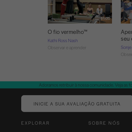
81:00
O fio vermelho™
Aper
seu 
Kathi Ross Nash
Sonje
Observar e aprender
Obser
Adoramos retribuir à nossa comunidade. Veja as f
INICIE A SUA AVALIAÇÃO GRATUITA
EXPLORAR
SOBRE NÓS