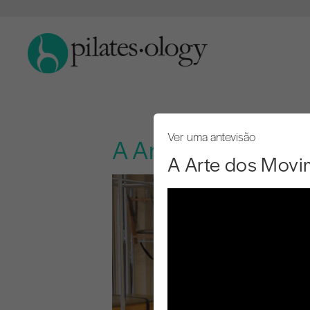
Ver uma antevisão
A Arte dos Movime
A Arte dos Movi