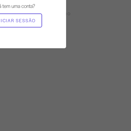
á tem uma conta?
EQUIPAMENTO NECESSÁRIO
NICIAR SESSÃO
Estúdio completo