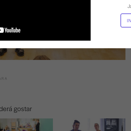
J
I
ARA
derá gostar