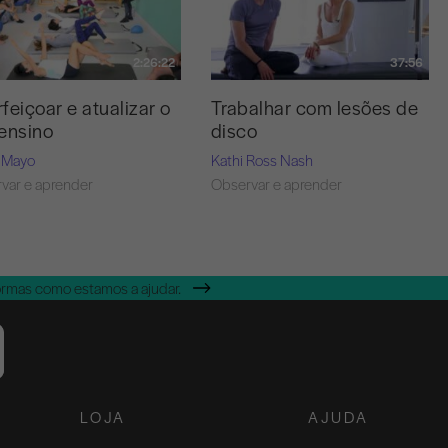
2:26:22
37:56
feiçoar e atualizar o
Trabalhar com lesões de
ensino
disco
 Mayo
Kathi Ross Nash
var e aprender
Observar e aprender
ormas como estamos a ajudar.
LOJA
AJUDA