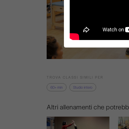
TROVA CLASSI SIMILI PER
60+ min
Studio intero
Altri allenamenti che potreb