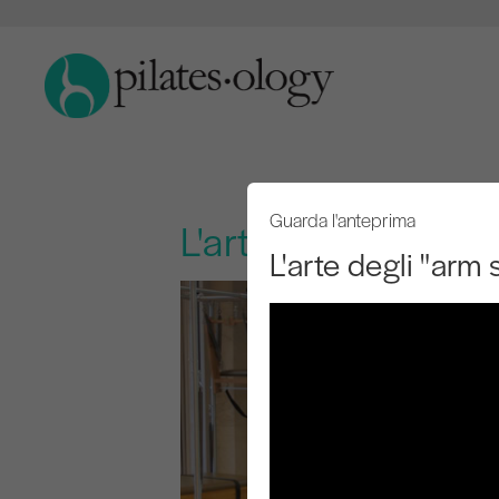
Guarda l'anteprima
L'arte degli "arm s
L'arte degli "arm