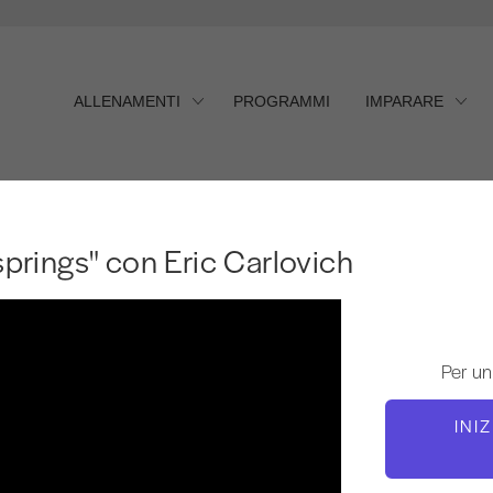
ALLENAMENTI
PROGRAMMI
IMPARARE
prings" con Eric Carlovich
 springs" con Eric Carlovich
Per un
INI