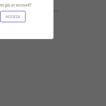
te già un account?
ATTREZZATURA NECESSARIA
ACCEDI
Studio intero