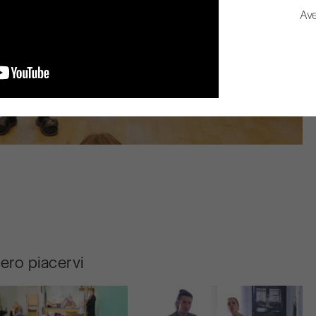
Ave
bero piacervi