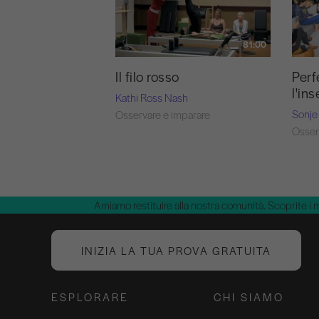
81:00
Il filo rosso
Perf
l'in
Kathi Ross Nash
Sonje
Osservare e imparare
Osser
Amiamo restituire alla nostra comunità. Scoprite i 
INIZIA LA TUA PROVA GRATUITA
ESPLORARE
CHI SIAMO