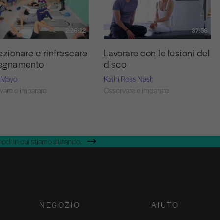
2:26:22
37:56
ezionare e rinfrescare
Lavorare con le lesioni del
segnamento
disco
 Mayo
Kathi Ross Nash
vare e imparare
Osservare e imparare
modi in cui stiamo aiutando.
NEGOZIO
AIUTO