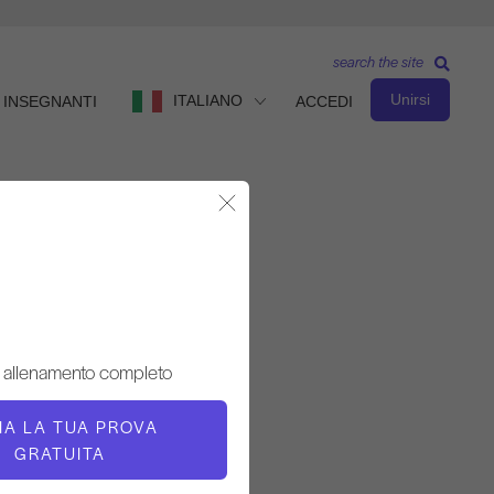
search the site
Unirsi
ITALIANO
INSEGNANTI
ACCEDI
Chiudere la finestra modale
Osservare e imparare
INSEGNANTE
 allenamento completo
Eric Carlovich
ZIA LA TUA PROVA
TEMPO DI VIDEO
GRATUITA
2:02:00