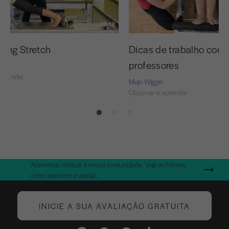
13:18
Long Stretch
Dicas de trabalho com 
professores
aprender
Mejo Wiggin
Observar e aprender
Adoramos retribuir à nossa comunidade. Veja as formas
como estamos a ajudar.
INICIE A SUA AVALIAÇÃO GRATUITA