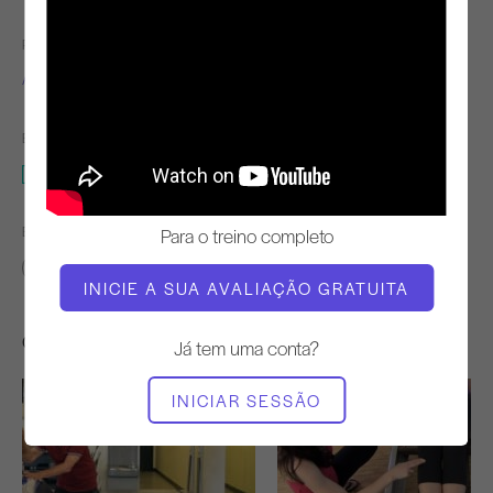
PROFESSOR
TEMPO DE VÍDEO
Alisa Wyatt
6:09
EQUIPAMENTO NECESSÁRIO
Reformador
ENCONTRAR AULAS SEMELHANTES PARA
Para o treino completo
0 - 10 min
Reformador
INICIE A SUA AVALIAÇÃO GRATUITA
Outros exercícios de que poderá gostar
Já tem uma conta?
INICIAR SESSÃO