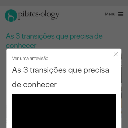
Menu
As 3 transições que precisa de
conhecer
Ver uma antevisão
Fecha
As 3 transições que precisa
de conhecer
Observar e aprender