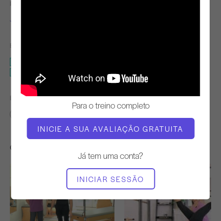
PROFESSOR
TEMPO DE VÍDEO
Jay Grimes
24:45
EQUIPAMENTO NECESSÁRIO
Torre
Cadillac
ENCONTRAR AULAS SEMELHANTES PARA
Para o treino completo
20 - 30 min
Torre
Cadillac
INICIE A SUA AVALIAÇÃO GRATUITA
Outros exercícios de que poderá gostar
Já tem uma conta?
INICIAR SESSÃO