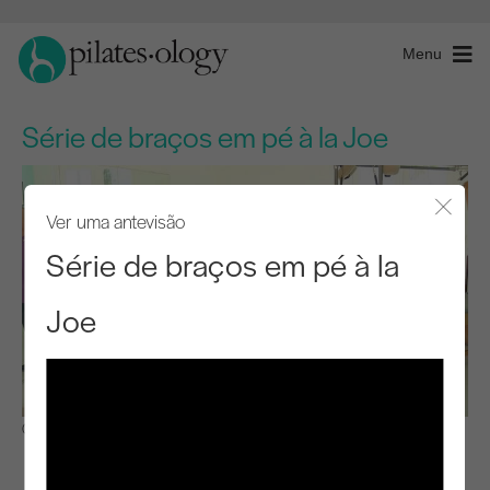
Menu
Série de braços em pé à la Joe
Ver uma antevisão
Fecha
Série de braços em pé à la
Joe
Observar e aprender