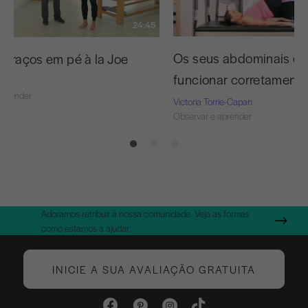
24:45
Os seus abdominais es
 braços em pé à la Joe
funcionar corretament
aprender
Victoria Torrie-Capan
Observar e aprender
Adoramos retribuir à nossa comunidade. Veja as formas
como estamos a ajudar.
INICIE A SUA AVALIAÇÃO GRATUITA