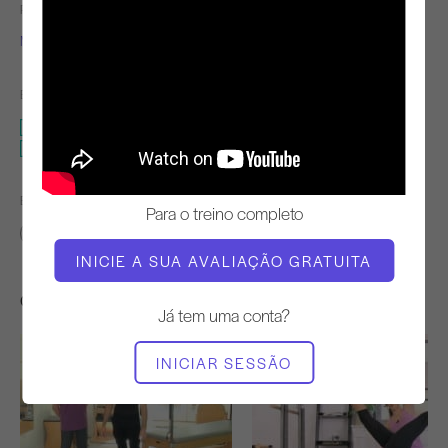
PROFESSOR
TEMPO DE VÍDEO
Molly Niles Renshaw
29:18
EQUIPAMENTO NECESSÁRIO
Cadillac
Barril pequeno
ENCONTRAR AULAS SEMELHANTES PARA
Para o treino completo
20 - 30 min
Cadillac
Barril pequeno
INICIE A SUA AVALIAÇÃO GRATUITA
Outros exercícios de que poderá gostar
Já tem uma conta?
INICIAR SESSÃO