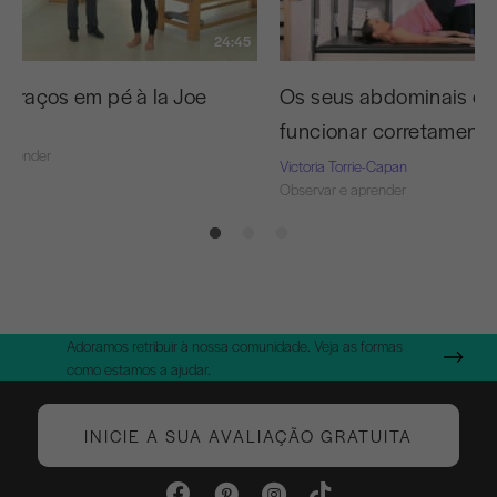
24:45
 braços em pé à la Joe
Os seus abdominais es
funcionar corretament
aprender
Victoria Torrie-Capan
Observar e aprender
Adoramos retribuir à nossa comunidade. Veja as formas
como estamos a ajudar.
INICIE A SUA AVALIAÇÃO GRATUITA