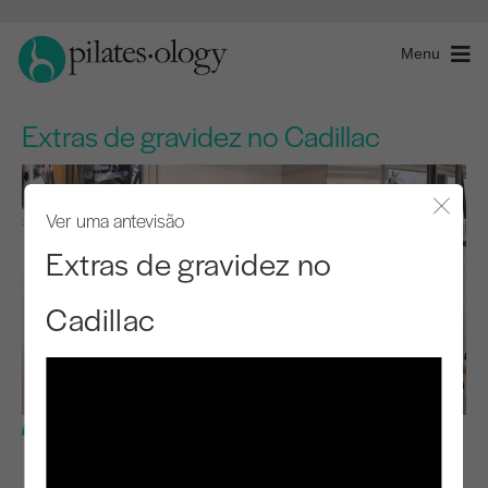
Menu
Extras de gravidez no Cadillac
Ver uma antevisão
Fecha
Extras de gravidez no
Cadillac
Nível intermédio