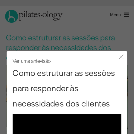
Menu
Como estruturar as sessões para
responder às necessidades dos
clientes
Ver uma antevisão
Fecha
Como estruturar as sessões
para responder às
necessidades dos clientes