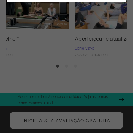
81:00
ermelho™
Aperfeiçoar e atualizar
Nash
Sonje Mayo
aprender
Observar e aprender
Adoramos retribuir à nossa comunidade. Veja as formas
como estamos a ajudar.
INICIE A SUA AVALIAÇÃO GRATUITA