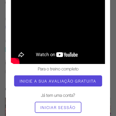
Observar e aprender
PROFESSOR
TEMPO DE VÍDEO
Molly Niles Renshaw
46:18
EQUIPAMENTO NECESSÁRIO
Estúdio completo
ENCONTRAR AULAS SEMELHANTES PARA
Para o treino completo
40 - 50 min
Estúdio completo
INICIE A SUA AVALIAÇÃO GRATUITA
Outros exercícios de que poderá gostar
Já tem uma conta?
INICIAR SESSÃO