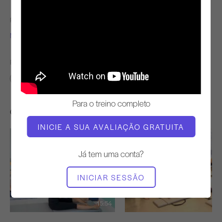
PROFESSOR
TEMPO DE VÍDEO
Molly Niles Renshaw
3:39
ENCONTRAR AULAS SEMELHANTES PARA
0 - 10 min
Para o treino completo
Outros exercícios de que poderá gostar
INICIE A SUA AVALIAÇÃO GRATUITA
Já tem uma conta?
INICIAR SESSÃO
15:54