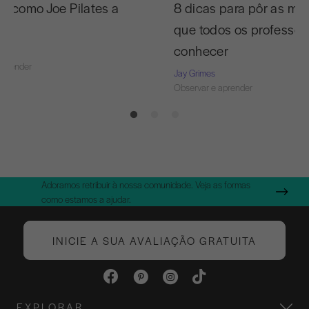
 C como Joe Pilates a
8 dicas para pôr as m
que todos os professo
conhecer
aprender
Jay Grimes
Observar e aprender
Adoramos retribuir à nossa comunidade. Veja as formas
como estamos a ajudar.
INICIE A SUA AVALIAÇÃO GRATUITA
EXPLORAR