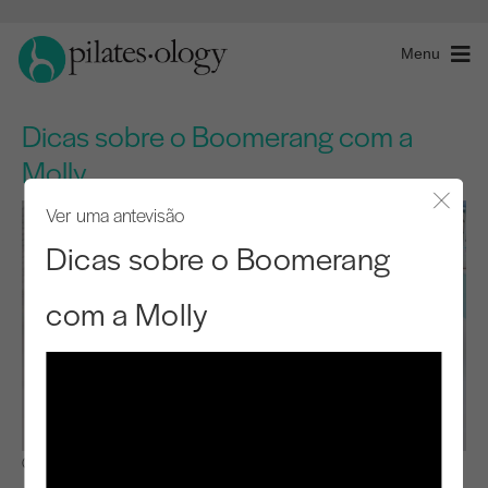
Menu
Dicas sobre o Boomerang com a
Molly
Ver uma antevisão
Fecha
Dicas sobre o Boomerang
com a Molly
Observar e aprender