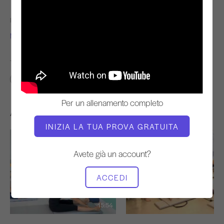
INSEGNANTE
TEMPO DI VIDEO
Molly Niles Renshaw
3:39
TROVA CLASSI SIMILI PER
0 - 10 min
Per un allenamento completo
Altri allenamenti che potrebbero piacervi
INIZIA LA TUA PROVA GRATUITA
Avete già un account?
ACCEDI
15:54