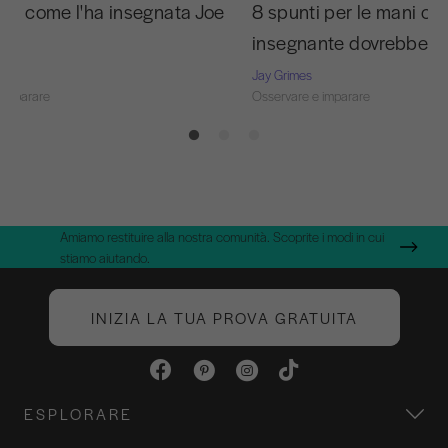
a C come l'ha insegnata Joe
8 spunti per le mani ch
insegnante dovrebbe c
Jay Grimes
 imparare
Osservare e imparare
Amiamo restituire alla nostra comunità. Scoprite i modi in cui
stiamo aiutando.
INIZIA LA TUA PROVA GRATUITA
ESPLORARE