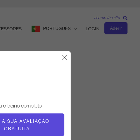
search the site
Aderir
PORTUGUÊS
FESSORES
LOGIN
Fechar Modal
Observar e aprender
PROFESSOR
a o treino completo
Alisa Wyatt
E A SUA AVALIAÇÃO
TEMPO DE VÍDEO
GRATUITA
4:07