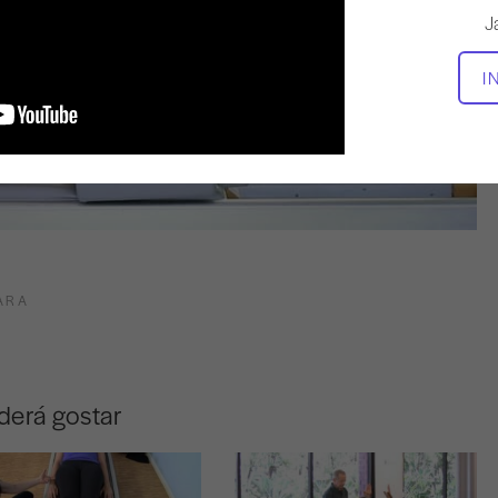
J
I
ARA
derá gostar