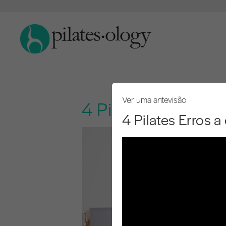
Ver uma antevisão
4 Pilates Erros a e
4 Pilates Erros a