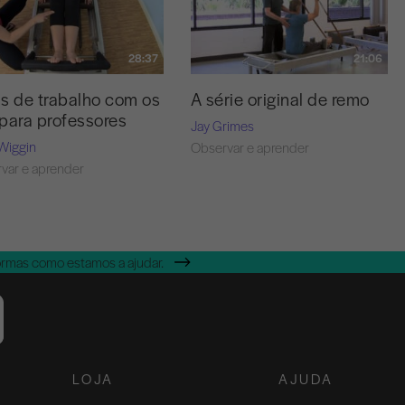
28:37
21:06
s de trabalho com os
A série original de remo
para professores
Jay Grimes
Wiggin
Observar e aprender
var e aprender
ormas como estamos a ajudar.
LOJA
AJUDA