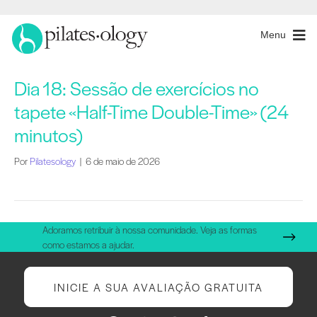
Menu
Dia 18: Sessão de exercícios no
tapete «Half-Time Double-Time» (24
minutos)
Por
Pilatesology
|
6 de maio de 2026
Adoramos retribuir à nossa comunidade. Veja as formas
como estamos a ajudar.
INICIE A SUA AVALIAÇÃO GRATUITA