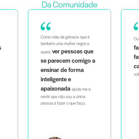
Da Comunidade
Como mãe de gémeos que é
Co
também uma mulher negra e
s
fa
ver pessoas que
queer,
fa
se parecem comigo a
c
ensinar de forma
vol
inteligente e
apaixonada
ajuda-me a
sentir que não sou a única
pessoa a fazer o que faço.