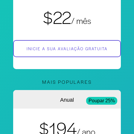
$22
/ mês
INICIE A SUA AVALIAÇÃO GRATUITA
MAIS POPULARES
Anual
Poupar 25%
$194
/ ano