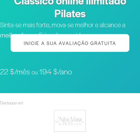
Clássico online ilimitado
Pilates
Sinta-se mais forte, mova-se melhor e alcance a
melhor forma física da sua vida
INICIE A SUA AVALIAÇÃO GRATUITA
22 $/mês
194 $/ano
ou
Destaque em