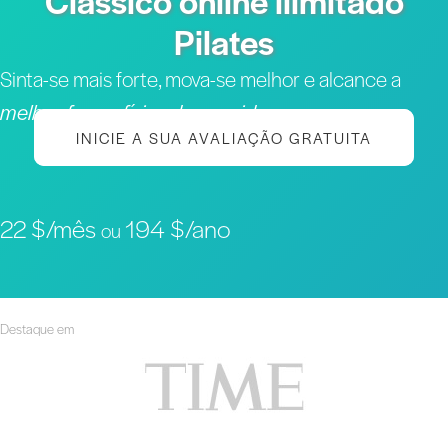
Clássico online ilimitado
Pilates
Sinta-se mais forte, mova-se melhor e alcance a
melhor forma física da sua vida
INICIE A SUA AVALIAÇÃO GRATUITA
22 $/mês
194 $/ano
ou
Destaque em