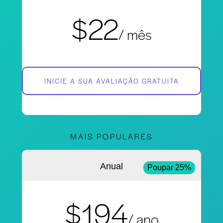
$22
/ mês
INICIE A SUA AVALIAÇÃO GRATUITA
MAIS POPULARES
Anual
Poupar 25%
$194
/ ano