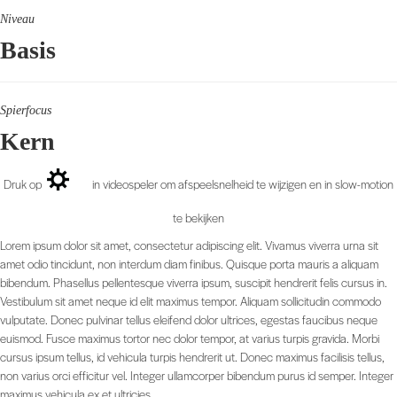
Niveau
Basis
Spierfocus
Kern
Druk op
in videospeler om afspeelsnelheid te wijzigen en in slow-motion
te bekijken
Lorem ipsum dolor sit amet, consectetur adipiscing elit. Vivamus viverra urna sit
amet odio tincidunt, non interdum diam finibus. Quisque porta mauris a aliquam
bibendum. Phasellus pellentesque viverra ipsum, suscipit hendrerit felis cursus in.
Vestibulum sit amet neque id elit maximus tempor. Aliquam sollicitudin commodo
vulputate. Donec pulvinar tellus eleifend dolor ultrices, egestas faucibus neque
euismod. Fusce maximus tortor nec dolor tempor, at varius turpis gravida. Morbi
cursus ipsum tellus, id vehicula turpis hendrerit ut. Donec maximus facilisis tellus,
non varius orci efficitur vel. Integer ullamcorper bibendum purus id semper. Integer
maximus vehicula ex et ultricies.