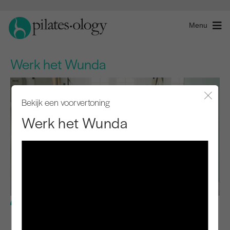
Menu
Werk het Wunda
Bekijk een voorvertoning
Modaal
Werk het Wunda
Gevorderd niveau