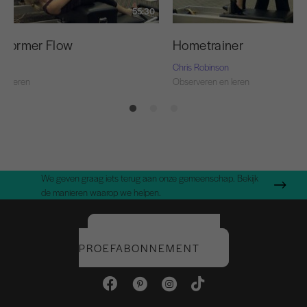
55:30
Reformer Flow
Hometrainer
son
Chris Robinson
en leren
Observeren en leren
We geven graag iets terug aan onze gemeenschap. Bekijk
de manieren waarop we helpen.
START UW GRATIS
PROEFABONNEMENT