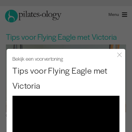
Menu
Tips voor Flying Eagle met Victoria
Bekijk een voorvertoning
Modaal
Tips voor Flying Eagle met
Victoria
Observeren en leren