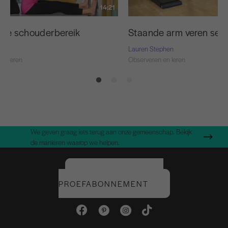
14:21
r je schouderbereik
Staande arm veren seri
Lauren Stephen
en leren
Observeren en leren
We geven graag iets terug aan onze gemeenschap. Bekijk
de manieren waarop we helpen.
START UW GRATIS
PROEFABONNEMENT