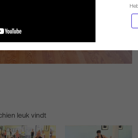
Heb
hien leuk vindt