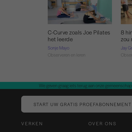
15:54
C-Curve zoals Joe Pilates
8 hi
het leerde
zou
Sonje Mayo
Jay G
Observeren en leren
Obser
We geven graag iets terug aan onze gemeenschap.
START UW GRATIS PROEFABONNEMENT
VERKEN
OVER ONS