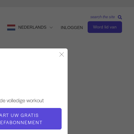
search the site
Word lid van
NEDERLANDS
INLOGGEN
Modaal sluiten
Observeren en leren
LERAAR
de volledige workout
Amy Berger
ART UW GRATIS
OEFABONNEMENT
VIDEOTIJD
6:06