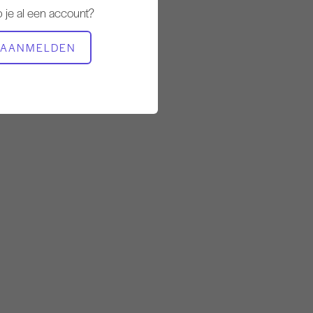
 je al een account?
BENODIGDE APPARATUUR
AANMELDEN
Mat