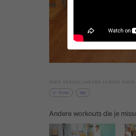
ZOEK VERGELIJKBARE LESSEN VOOR
0 - 10 min
Mat
Andere workouts die je missc