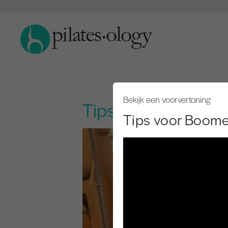
Bekijk een voorvertoning
Tips voor Boomer
Tips voor Boom