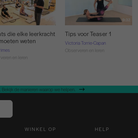
17:17
9:32
nts die elke leerkracht
Tips voor Teaser 1
 moeten weten
Victoria Torrie-Capan
rimes
Observeren en leren
veren en leren
 Bekijk de manieren waarop we helpen.
WINKEL OP
HELP