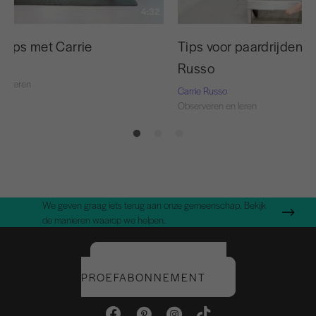
4:32
ktips met Carrie
Tips voor paardrijden m
Russo
o
en leren
Carrie Russo
Observeren en leren
We geven graag iets terug aan onze gemeenschap. Bekijk
de manieren waarop we helpen.
START UW GRATIS
PROEFABONNEMENT