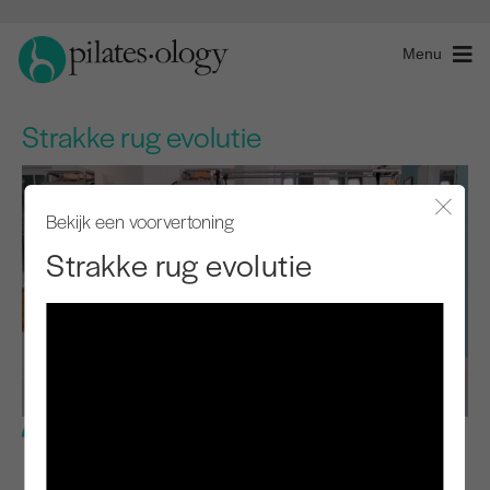
Menu
Strakke rug evolutie
Bekijk een voorvertoning
Modaal
Strakke rug evolutie
Gevorderd niveau