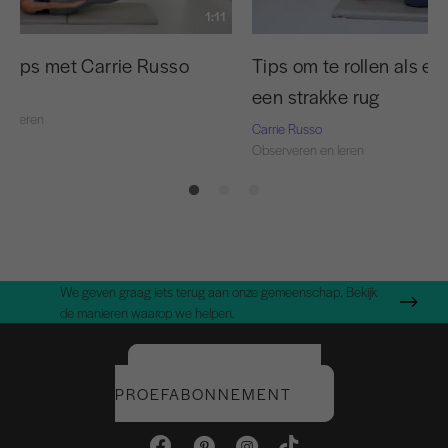
1:11
 tips met Carrie Russo
Tips om te rollen als ee
een strakke rug
o
en leren
Carrie Russo
Observeren en leren
We geven graag iets terug aan onze gemeenschap. Bekijk
de manieren waarop we helpen.
START UW GRATIS
PROEFABONNEMENT