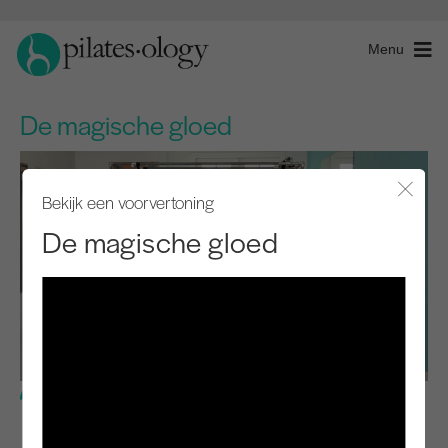
Menu
De magische gloed
Bekijk een voorvertoning
Modaal
De magische gloed
Gemiddeld niveau