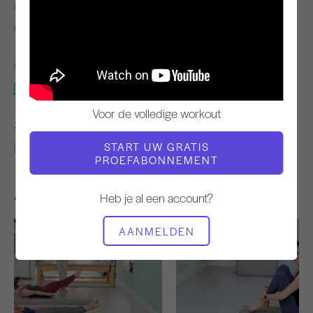
LERAAR
TEMPO TRAINING
Carrie Russo
Stabiel
BENODIGDE APPARATUUR
Mat met magische cirkel
Voor de volledige workout
ZOEK VERGELIJKBARE LESSEN VOOR
START UW GRATIS
Intermediair
30 - 40 min
Mat met magische cirkel
PROEFABONNEMENT
Andere workouts die je misschien leuk vindt
Heb je al een account?
AANMELDEN