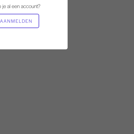
 je al een account?
BENODIGDE APPARATUUR
AANMELDEN
Hele studio