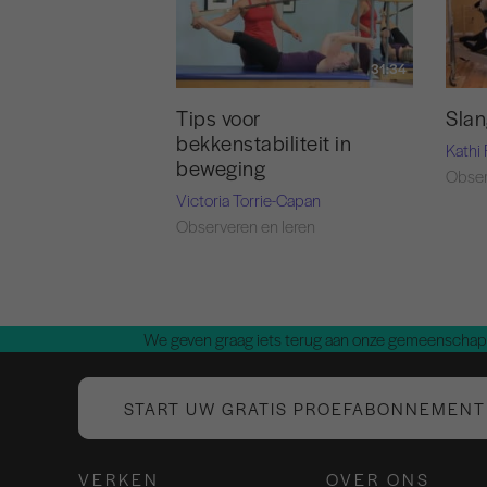
31:34
Tips voor
Slan
bekkenstabiliteit in
Kathi
beweging
Obser
Victoria Torrie-Capan
Observeren en leren
We geven graag iets terug aan onze gemeenschap.
START UW GRATIS PROEFABONNEMENT
VERKEN
OVER ONS