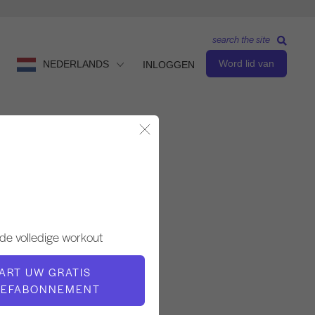
search the site
Word lid van
NEDERLANDS
INLOGGEN
Modaal sluiten
Observeren en leren
LERAAR
de volledige workout
Sabina Formichella
ART UW GRATIS
VIDEOTIJD
OEFABONNEMENT
7:25