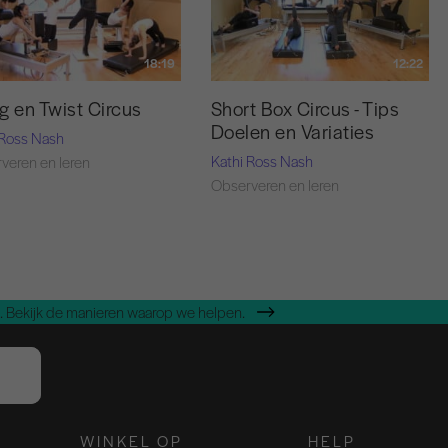
18:19
12:22
g en Twist Circus
Short Box Circus - Tips
Doelen en Variaties
 Ross Nash
Kathi Ross Nash
veren en leren
Observeren en leren
 Bekijk de manieren waarop we helpen.
WINKEL OP
HELP