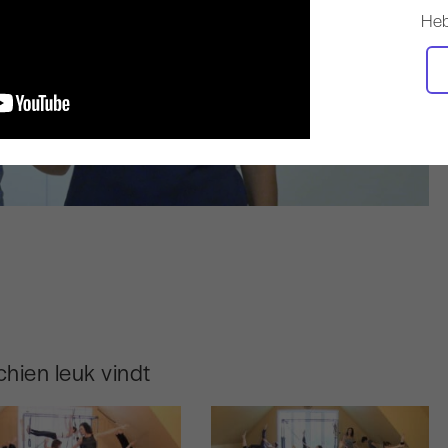
Heb
hien leuk vindt