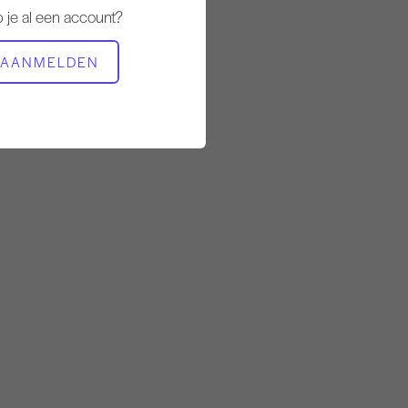
 je al een account?
BENODIGDE APPARATUUR
AANMELDEN
Mat