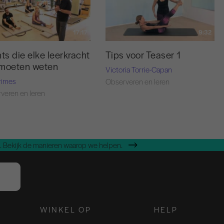
17:17
9:32
nts die elke leerkracht
Tips voor Teaser 1
 moeten weten
Victoria Torrie-Capan
rimes
Observeren en leren
veren en leren
 Bekijk de manieren waarop we helpen.
WINKEL OP
HELP