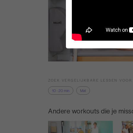
ZOEK VERGELIJKBARE LESSEN VOOR
10 - 20 min
Mat
Andere workouts die je missc