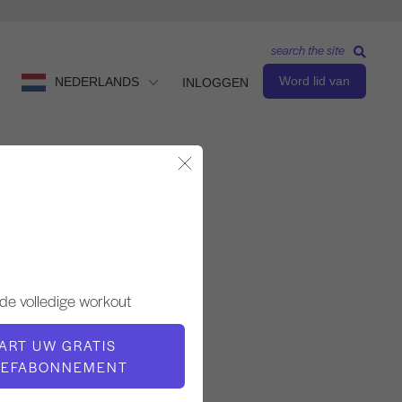
search the site
Word lid van
NEDERLANDS
INLOGGEN
Modaal sluiten
Observeren en leren
LERAAR
de volledige workout
Amy Berger
ART UW GRATIS
OEFABONNEMENT
VIDEOTIJD
15:40