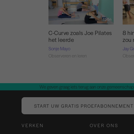
15:54
C-Curve zoals Joe Pilates
8 hi
het leerde
zou
Sonje Mayo
Jay G
Observeren en leren
Obser
We geven graag iets terug aan onze gemeenschap.
START UW GRATIS PROEFABONNEMENT
VERKEN
OVER ONS