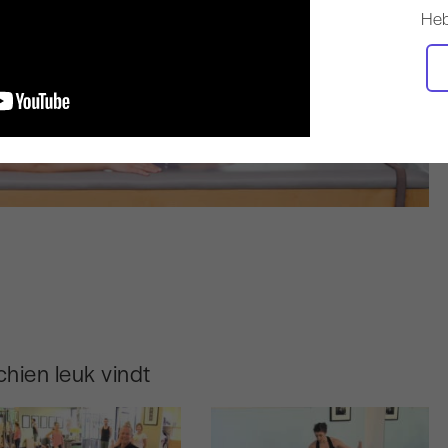
Heb
hien leuk vindt