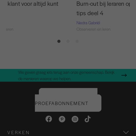
en klant voor altijd kunt
Burn-out bij leraren opl
en
tips deel 4
Niedra Gabriël
en leren
Observeren en leren
We geven graag iets terug aan onze gemeenschap. Bekijk
de manieren waarop we helpen.
START UW GRATIS
PROEFABONNEMENT
VERKEN