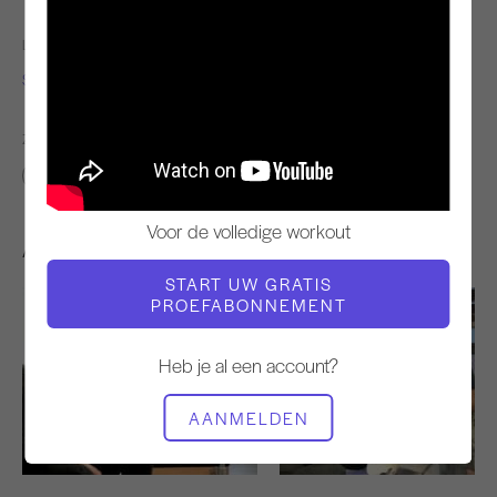
LERAAR
VIDEOTIJD
Seran Glanfield
3:31
ZOEK VERGELIJKBARE LESSEN VOOR
0 - 10 min
Voor de volledige workout
Andere workouts die je misschien leuk vindt
START UW GRATIS
PROEFABONNEMENT
Heb je al een account?
AANMELDEN
8:45