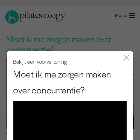
Menu
Moet ik me zorgen maken over
concurrentie?
Bekijk een voorvertoning
Modaal
Moet ik me zorgen maken
over concurrentie?
Observeren en leren