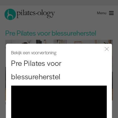
Menu
Pre Pilates voor blessureherstel
Bekijk een voorvertoning
Modaal
Pre Pilates voor
blessureherstel
Observeren en leren