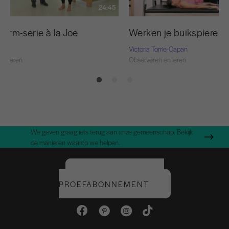
24:45
arm-serie à la Joe
Werken je buikspieren
Victoria Torrie-Capan
en leren
Observeren en leren
We geven graag iets terug aan onze gemeenschap. Bekijk
de manieren waarop we helpen.
START UW GRATIS
PROEFABONNEMENT