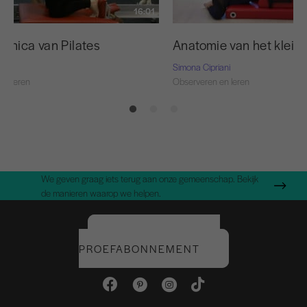
16:01
anica van Pilates
Anatomie van het kleine
ani
Simona Cipriani
en leren
Observeren en leren
We geven graag iets terug aan onze gemeenschap. Bekijk
de manieren waarop we helpen.
START UW GRATIS
PROEFABONNEMENT