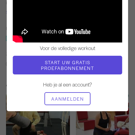
LERAAR
TEMPO TRAINING
Simona Cipriani
Stabiel
BENODIGDE APPARATUUR
Mat met magische cirkel
Voor de volledige workout
ZOEK VERGELIJKBARE LESSEN VOOR
START UW GRATIS
Intermediair
40 - 50 min
Mat met magische cirkel
PROEFABONNEMENT
Andere workouts die je misschien leuk vindt
Heb je al een account?
AANMELDEN