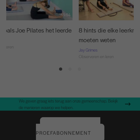
15:54
zoals Joe Pilates het leerde
8 hints die elke leerkra
moeten weten
en leren
Jay Grimes
Observeren en leren
We geven graag iets terug aan onze gemeenschap. Bekijk
de manieren waarop we helpen.
START UW GRATIS
PROEFABONNEMENT