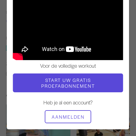
LERAAR
VIDEOTIJD
Victoria Torrie-Capan
15:01
BENODIGDE APPARATUUR
Mat
ZOEK VERGELIJKBARE LESSEN VOOR
Voor de volledige workout
10 - 20 min
Mat
START UW GRATIS
PROEFABONNEMENT
Andere workouts die je misschien leuk vindt
Heb je al een account?
AANMELDEN