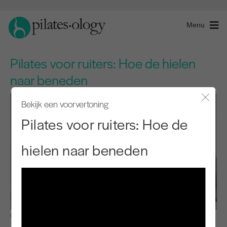
Menu
Pilates voor ruiters: Hoe de hielen
naar beneden
Bekijk een voorvertoning
Modaal
Pilates voor ruiters: Hoe de
hielen naar beneden
Observeren en leren