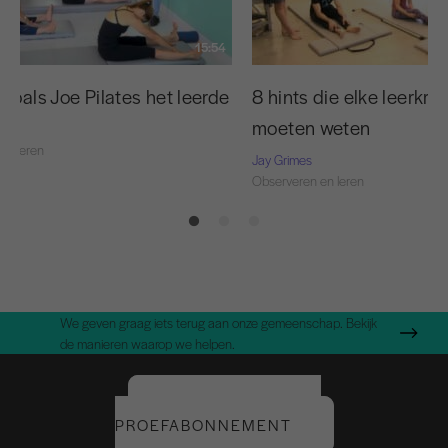
15:54
zoals Joe Pilates het leerde
8 hints die elke leerkra
moeten weten
en leren
Jay Grimes
Observeren en leren
We geven graag iets terug aan onze gemeenschap. Bekijk
de manieren waarop we helpen.
START UW GRATIS
PROEFABONNEMENT