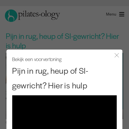
Menu
Pijn in rug, heup of SI-gewricht? Hier
is hulp
Bekijk een voorvertoning
Modaal
Pijn in rug, heup of SI-
gewricht? Hier is hulp
Observeren en leren