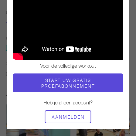
LERAAR
VIDEOTIJD
Alisa Wyatt
2:47
BENODIGDE APPARATUUR
Mat
ZOEK VERGELIJKBARE LESSEN VOOR
Voor de volledige workout
0 - 10 min
Mat
START UW GRATIS
PROEFABONNEMENT
Andere workouts die je misschien leuk vindt
Heb je al een account?
AANMELDEN