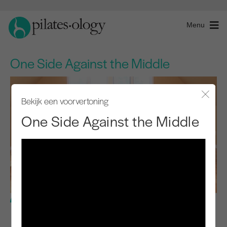
Menu
One Side Against the Middle
Bekijk een voorvertoning
Modaal
One Side Against the Middle
Gevorderd niveau