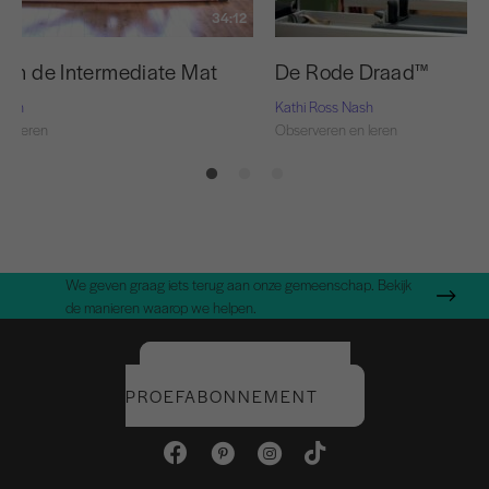
34:12
van de Intermediate Mat
De Rode Draad™
Nash
Kathi Ross Nash
en leren
Observeren en leren
We geven graag iets terug aan onze gemeenschap. Bekijk
de manieren waarop we helpen.
START UW GRATIS
PROEFABONNEMENT