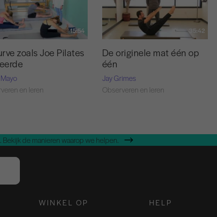
15:54
35:42
rve zoals Joe Pilates
De originele mat één op
leerde
één
 Mayo
Jay Grimes
veren en leren
Observeren en leren
 Bekijk de manieren waarop we helpen.
WINKEL OP
HELP