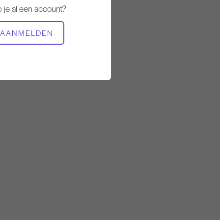
 je al een account?
BENODIGDE APPARATUUR
AANMELDEN
Mat