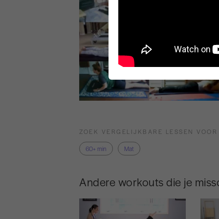
ZOEK VERGELIJKBARE LESSEN VOOR
60+ min
Mat
Andere workouts die je missc