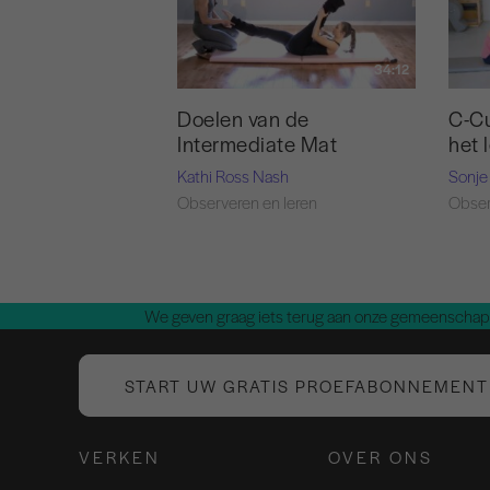
34:12
Doelen van de
C-Cu
Intermediate Mat
het 
Kathi Ross Nash
Sonje
Observeren en leren
Obser
We geven graag iets terug aan onze gemeenschap.
START UW GRATIS PROEFABONNEMENT
VERKEN
OVER ONS