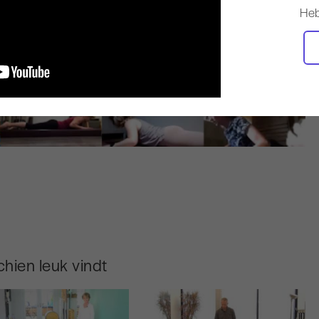
Heb
hien leuk vindt