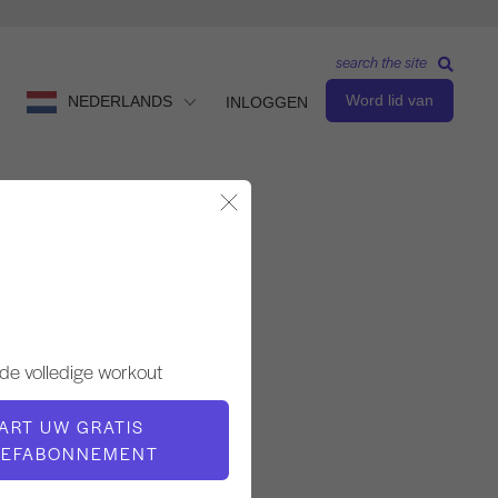
search the site
Word lid van
NEDERLANDS
INLOGGEN
Modaal sluiten
Observeren en leren
LERAAR
de volledige workout
Shari Berkowitz
ART UW GRATIS
OEFABONNEMENT
VIDEOTIJD
2:07:01