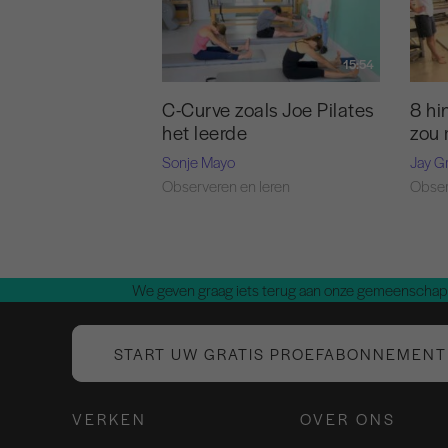
15:54
C-Curve zoals Joe Pilates
8 hi
het leerde
zou
Sonje Mayo
Jay G
Observeren en leren
Obser
We geven graag iets terug aan onze gemeenschap.
START UW GRATIS PROEFABONNEMENT
VERKEN
OVER ONS