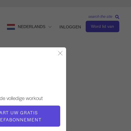
search the site
Word lid van
NEDERLANDS
INLOGGEN
Modaal sluiten
Observeren en leren
LERAAR
de volledige workout
Alisa Wyatt
ART UW GRATIS
OEFABONNEMENT
VIDEOTIJD
1:54