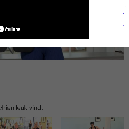
Heb
hien leuk vindt