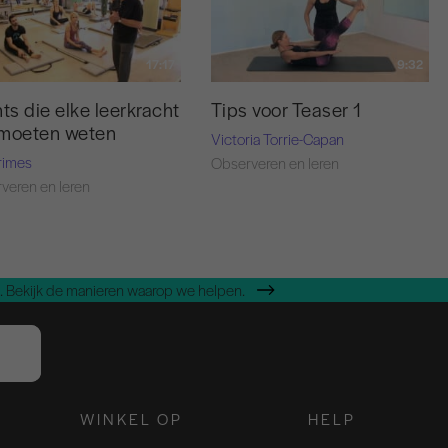
17:17
9:32
nts die elke leerkracht
Tips voor Teaser 1
 moeten weten
Victoria Torrie-Capan
rimes
Observeren en leren
veren en leren
 Bekijk de manieren waarop we helpen.
WINKEL OP
HELP