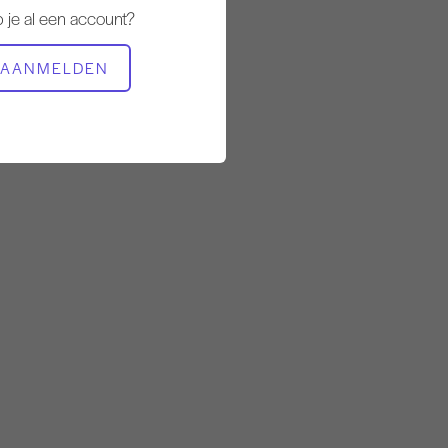
 je al een account?
BENODIGDE APPARATUUR
AANMELDEN
Mat