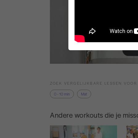
ZOEK VERGELIJKBARE LESSEN VOOR
0 - 10 min
Mat
Andere workouts die je missc