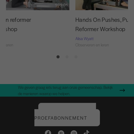
1:09:01
n in reformer
Hands On Pushes, Pulls 
rkshop
Reformer Workshop
Alisa Wyatt
en leren
Observeren en leren
We geven graag iets terug aan onze gemeenschap. Bekijk
de manieren waarop we helpen.
START UW GRATIS
PROEFABONNEMENT