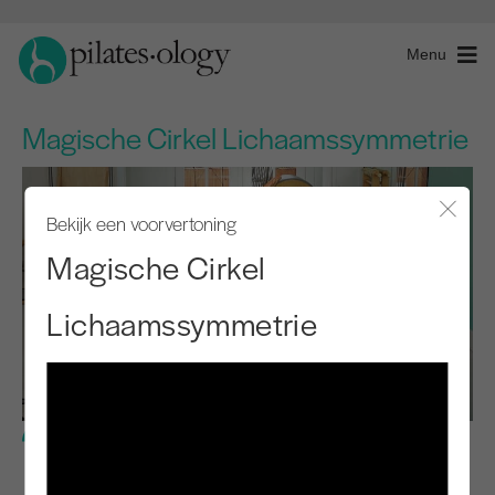
Menu
Magische Cirkel Lichaamssymmetrie
Bekijk een voorvertoning
Modaal
Magische Cirkel
Lichaamssymmetrie
Gevorderd niveau