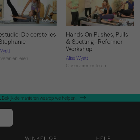
1:01:33
2:08:16
studie: De eerste les
Hands On Pushes, Pulls
Stephanie
& Spotting - Reformer
Workshop
 Wyatt
Alisa Wyatt
veren en leren
Observeren en leren
 Bekijk de manieren waarop we helpen.
WINKEL OP
HELP