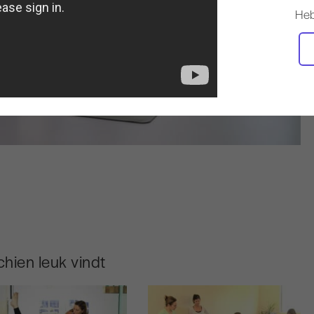
Heb
hien leuk vindt