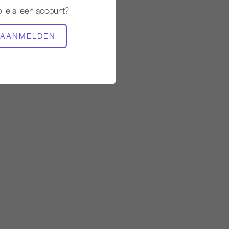
Stabiel
 je al een account?
BENODIGDE APPARATUUR
AANMELDEN
Mat