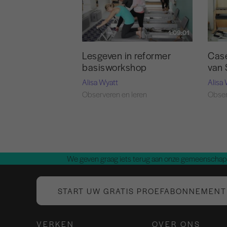
1:09:01
Lesgeven in reformer
Case
basisworkshop
van 
Alisa Wyatt
Alisa
Observeren en leren
Obser
We geven graag iets terug aan onze gemeenschap.
START UW GRATIS PROEFABONNEMENT
VERKEN
OVER ONS