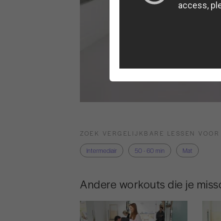
ZOEK VERGELIJKBARE LESSEN VOOR
Intermediair
50 - 60 min
Mat
Andere workouts die je missc