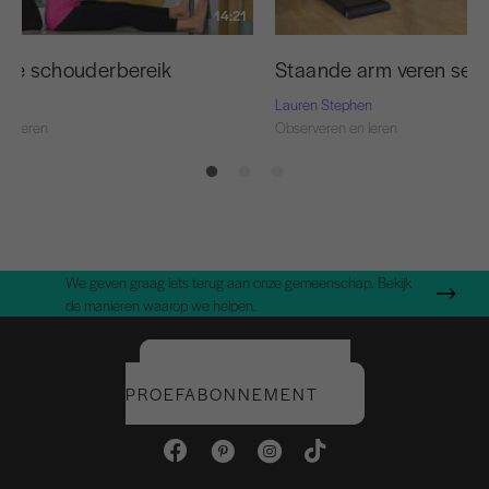
14:21
r je schouderbereik
Staande arm veren seri
Lauren Stephen
en leren
Observeren en leren
We geven graag iets terug aan onze gemeenschap. Bekijk
de manieren waarop we helpen.
START UW GRATIS
PROEFABONNEMENT