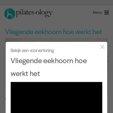
Menu
Vliegende eekhoorn hoe werkt het
Bekijk een voorvertoning
Modaal
Vliegende eekhoorn hoe
werkt het
Observeren en leren