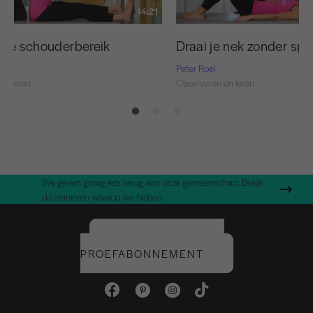
14:21
r je schouderbereik
Draai je nek zonder sp
Peter Roël
en leren
Observeren en leren
We geven graag iets terug aan onze gemeenschap. Bekijk
de manieren waarop we helpen.
START UW GRATIS
PROEFABONNEMENT