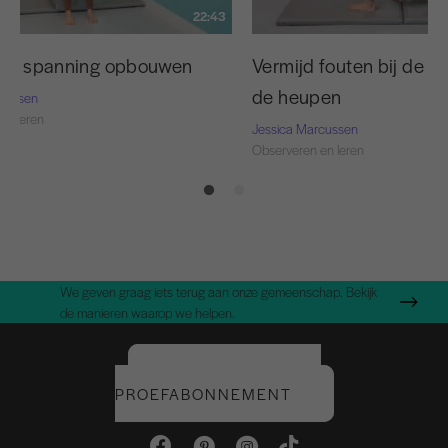
22:43
die spanning opbouwen
Vermijd fouten bij de uit
de heupen
rcussen
en leren
Jessica Marcussen
Observeren en leren
We geven graag iets terug aan onze gemeenschap. Bekijk
de manieren waarop we helpen.
START UW GRATIS
PROEFABONNEMENT