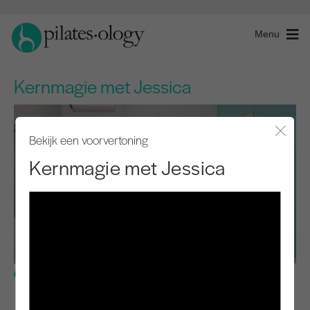
Menu
Kernmagie met Jessica
Bekijk een voorvertoning
Modaal
Kernmagie met Jessica
Gemiddeld niveau