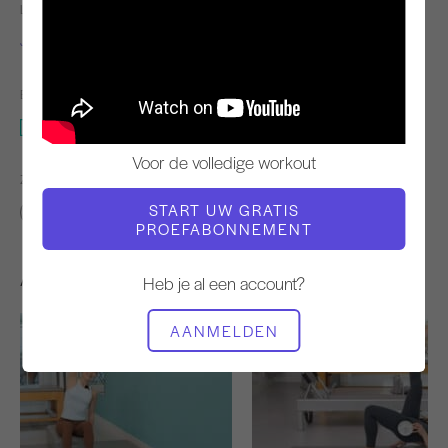
LERAAR
TEMPO TRAINING
Jessica Marcussen
Stabiel
BENODIGDE APPARATUUR
Mat met magische cirkel
Voor de volledige workout
ZOEK VERGELIJKBARE LESSEN VOOR
START UW GRATIS
Intermediair
30 - 40 min
Mat met magische cirkel
PROEFABONNEMENT
Andere workouts die je misschien leuk vindt
Heb je al een account?
AANMELDEN