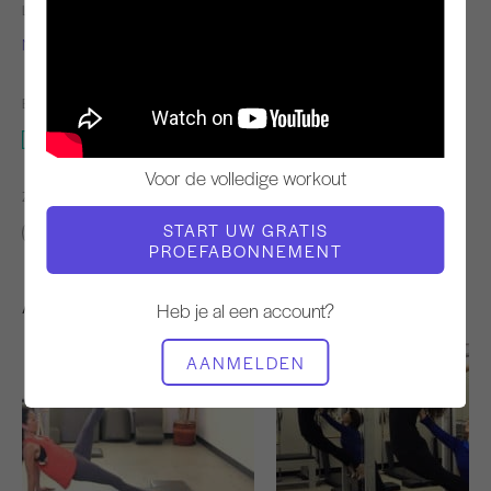
LERAAR
VIDEOTIJD
Nicole Smith
3:46
BENODIGDE APPARATUUR
Guillotine
Voor de volledige workout
ZOEK VERGELIJKBARE LESSEN VOOR
START UW GRATIS
0 - 10 min
Guillotine
PROEFABONNEMENT
Andere workouts die je misschien leuk vindt
Heb je al een account?
AANMELDEN