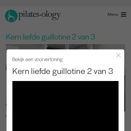
Menu
Kern liefde guillotine 2 van 3
Bekijk een voorvertoning
Modaal
Kern liefde guillotine 2 van 3
Gemiddeld niveau