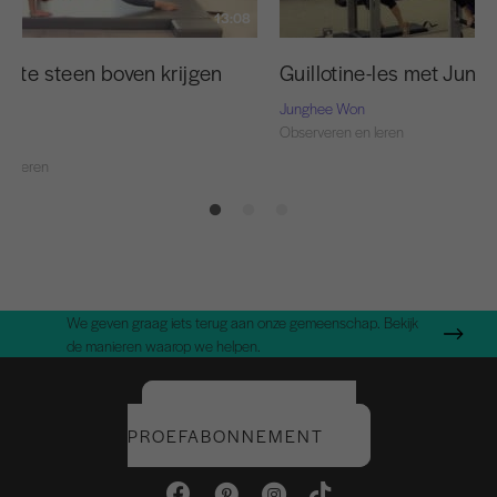
13:08
rste steen boven krijgen
Guillotine-les met Jung
Junghee Won
Observeren en leren
oda
en leren
We geven graag iets terug aan onze gemeenschap. Bekijk
de manieren waarop we helpen.
START UW GRATIS
PROEFABONNEMENT