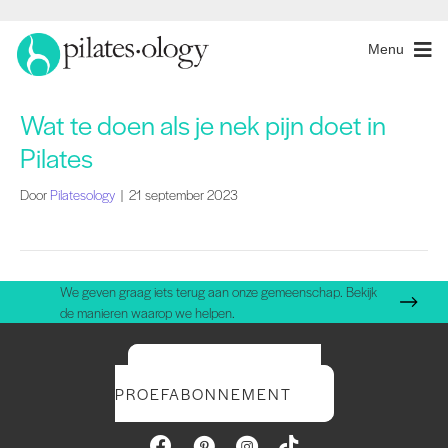
Menu
Wat te doen als je nek pijn doet in
Pilates
Door
Pilatesology
|
21 september 2023
We geven graag iets terug aan onze gemeenschap. Bekijk
de manieren waarop we helpen.
START UW GRATIS
PROEFABONNEMENT