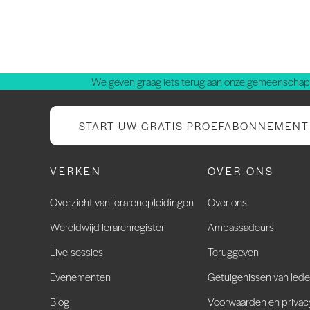
We geven graag iets terug aan onze gemeenschap.
START UW GRATIS PROEFABONNEMENT
VERKEN
OVER ONS
Overzicht van lerarenopleidingen
Over ons
Wereldwijd lerarenregister
Ambassadeurs
Live-sessies
Teruggeven
Evenementen
Getuigenissen van led
Blog
Voorwaarden en privac