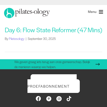
Menu
Day 6: Flow State Reformer (47 Mins)
By
Pilatesology
|
September 30, 2025
We geven graag iets terug aan onze gemeenschap. Bekijk
de manieren waarop we helpen.
START UW GRATIS
PROEFABONNEMENT