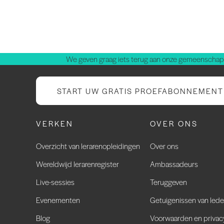
We geven graag iets terug aan onze gemeenschap.
START UW GRATIS PROEFABONNEMENT
VERKEN
OVER ONS
Overzicht van lerarenopleidingen
Over ons
Wereldwijd lerarenregister
Ambassadeurs
Live-sessies
Teruggeven
Evenementen
Getuigenissen van led
Blog
Voorwaarden en privac