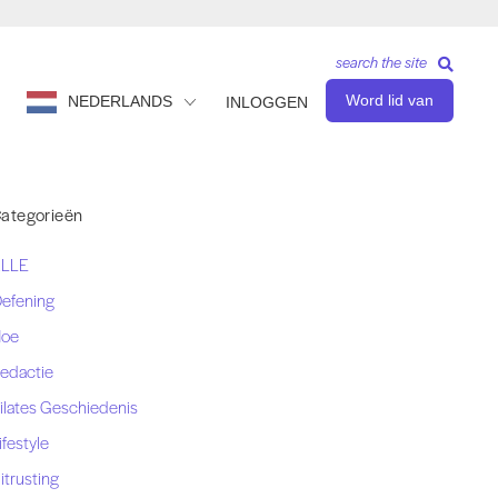
search the site
Word lid van
NEDERLANDS
INLOGGEN
ategorieën
LLE
efening
oe
edactie
ilates Geschiedenis
ifestyle
itrusting