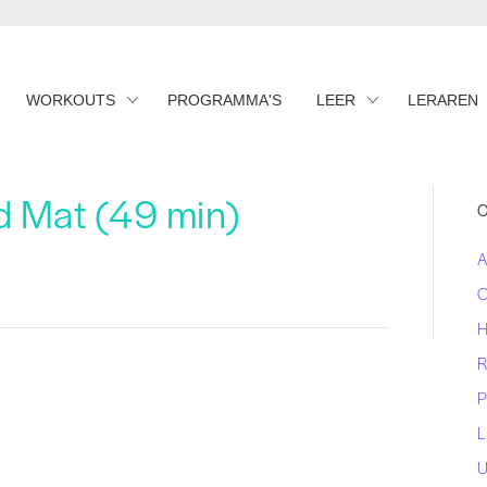
WORKOUTS
PROGRAMMA'S
LEER
LERAREN
 Mat (49 min)
C
A
O
H
R
P
L
U