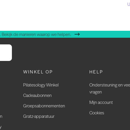
U
 Bekijk de manieren waarop we helpen.
WINKEL OP
HELP
Pilatesology Winkel
Ondersteuning en vee
vragen
Cadeaubonnen
Mijn account
Groepsabonnementen
Cookies
en
Gratz-apparatuur
y