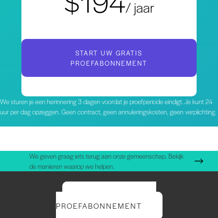
$194
/ jaar
START UW GRATIS
PROEFABONNEMENT
We sturen je een herinnering 3 dagen voordat je proefperiode eindigt. Je kunt 24
uur per dag opzeggen. Geen contract, geen annuleringskosten, geen verplichting.
We geven graag iets terug aan onze gemeenschap. Bekijk
de manieren waarop we helpen.
START UW GRATIS
PROEFABONNEMENT