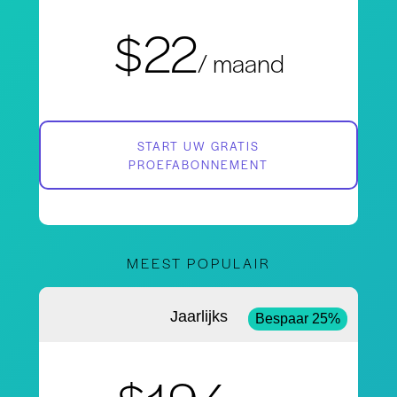
$22
/ maand
START UW GRATIS
PROEFABONNEMENT
MEEST POPULAIR
Jaarlijks
Bespaar 25%