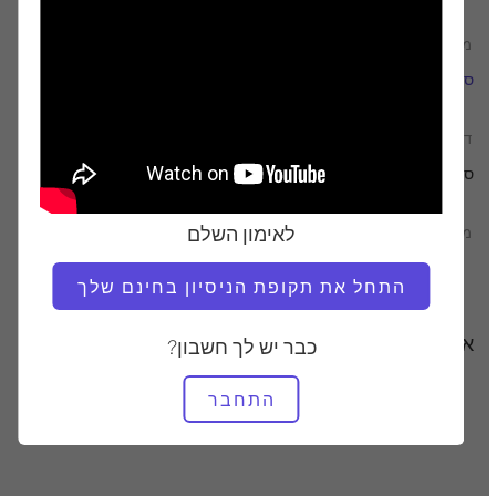
מוֹרֶה
זמן וידאו
סבינה פורמישלה
38:36
דרוש ציוד
סטודיו שלם
לאימון השלם
מצא שיעורים דומים עבור
30 - 40 דקות
סטודיו שלם
התחל את תקופת הניסיון בחינם שלך
אימונים אחרים שאולי תאהבו
כבר יש לך חשבון?
התחבר