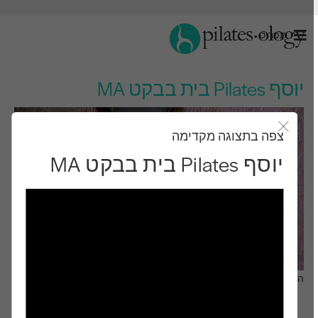
תַפרִיט
יוסף Pilates בית בבקט MA
צפה בתצוגה מקדימה
סגור את מודאל
יוסף Pilates בית בבקט MA
התבונן ותלמד