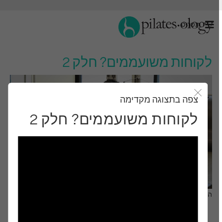
תַפרִיט
לקוחות משועממים? חלק 2
צפה בתצוגה מקדימה
סגור את מודאל
לקוחות משועממים? חלק 2
התבונן ותלמד