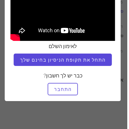
מוֹרֶה
זמן וידאו
סנדי שימודה
56:41
דרוש ציוד
סטודיו שלם
לאימון השלם
מצא שיעורים דומים עבור
התחל את תקופת הניסיון בחינם שלך
50 - 60 דקות
סטודיו שלם
כבר יש לך חשבון?
אימונים אחרים שאולי תאהבו
התחבר