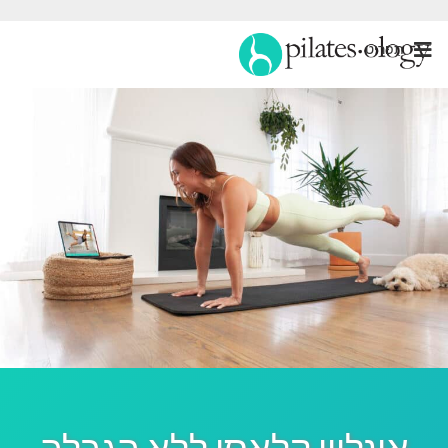
תַפרִיט