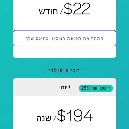
$22
/ חודש
התחל את תקופת הניסיון בחינם שלך
הכי פופולרי
שְׁנָתִי
חיסכון של 25%
$194
/ שנה