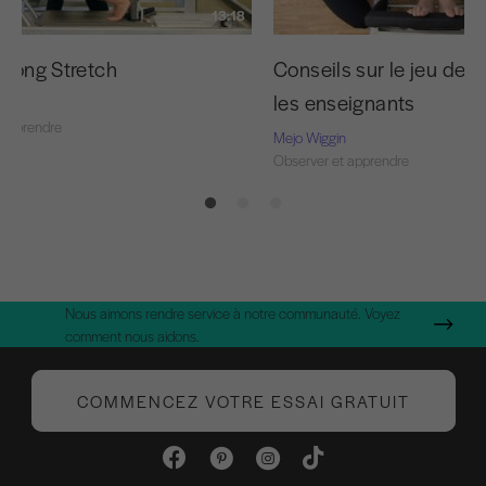
13:18
 Long Stretch
Conseils sur le jeu de 
les enseignants
 apprendre
Mejo Wiggin
Observer et apprendre
Nous aimons rendre service à notre communauté. Voyez
comment nous aidons.
COMMENCEZ VOTRE ESSAI GRATUIT