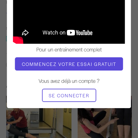
ENSEIGNANT
L'HEURE DE LA VIDÉO
Jay Grimes
5:45
MATÉRIEL NÉCESSAIRE
Réformateur
Pour un entraînement complet
TROUVER DES COURS SIMILAIRES POUR
COMMENCEZ VOTRE ESSAI GRATUIT
0 - 10 min
Réformateur
Vous avez déjà un compte ?
Autres séances d'entraînement
SE CONNECTER